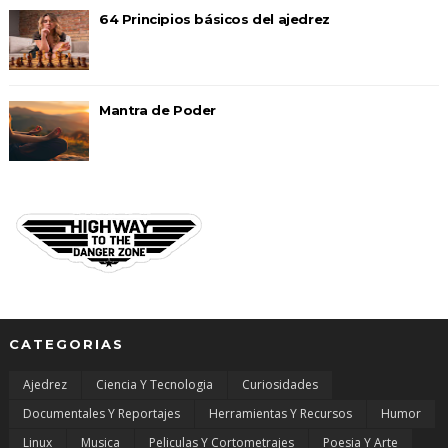
64 Principios básicos del ajedrez
Mantra de Poder
CATEGORIAS
Ajedrez
Ciencia Y Tecnologia
Curiosidades
Documentales Y Reportajes
Herramientas Y Recursos
Humor
Linux
Musica
Peliculas Y Cortometrajes
Poesia Y Arte