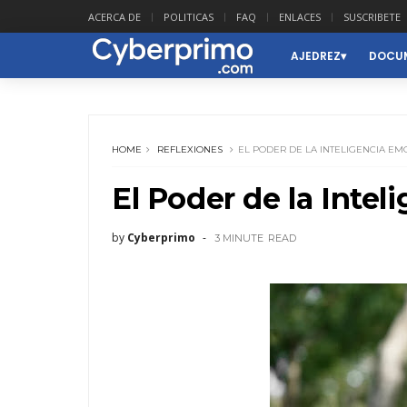
ACERCA DE
POLITICAS
FAQ
ENLACES
SUSCRIBETE
AJEDREZ
DOCUM
HOME
REFLEXIONES
EL PODER DE LA INTELIGENCIA EM
El Poder de la Inte
by
Cyberprimo
3 MINUTE
READ