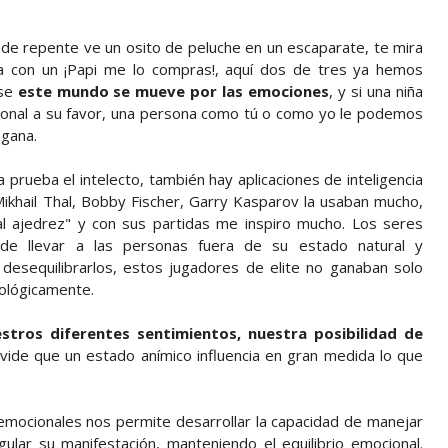
de repente ve un osito de peluche en un escaparate, te mira
ta con un ¡Papi me lo compras!, aquí dos de tres ya hemos
rse
este mundo se mueve por las emociones
, y si una niña
cional a su favor, una persona como tú o como yo le podemos
 gana.
prueba el intelecto, también hay aplicaciones de inteligencia
ikhail Thal, Bobby Fischer, Garry Kasparov la usaban mucho,
 al ajedrez" y con sus partidas me inspiro mucho. Los seres
 llevar a las personas fuera de su estado natural y
desequilibrarlos, estos jugadores de elite no ganaban solo
cológicamente.
ros diferentes sentimientos, nuestra posibilidad de
ide que un estado anímico influencia en gran medida lo que
 emocionales nos permite desarrollar la capacidad de manejar
ular su manifestación, manteniendo el equilibrio emocional.