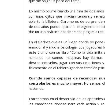
que me salgo un poco del tema.
Lo mismo ocurre cuando una niña de dos años 
con unos ojitos que irradian ternura y rema
abierto la billetera. Claro no es de sorprende
de dos años puede aplicar la inteligencia emo
dar un uso práctico donde se nos pegue la real
En el ajedrez que es un juego donde se pone a 
emocional y mucha psicología. Los jugadores M
este último con su libro "Como la vida imita
humanos no somos maquinas hay formas de
desconcentrarlos, jugar con sus emociones y 
físicamente en el tablero ganaban también psi
Cuando somos capaces de reconocer nuest
controlarlos es mucho mayor.
No se nos olv
hacemos.
Entrenarnos en el desarrollo de las aptitudes
las emociones idóneas para cada acción y reg