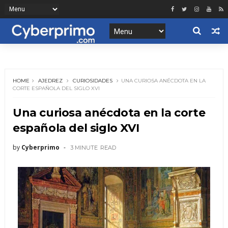
HOME
AJEDREZ
CURIOSIDADES
UNA CURIOSA ANÉCDOTA EN LA
CORTE ESPAÑOLA DEL SIGLO XVI
Una curiosa anécdota en la corte
española del siglo XVI
by
Cyberprimo
3 MINUTE
READ