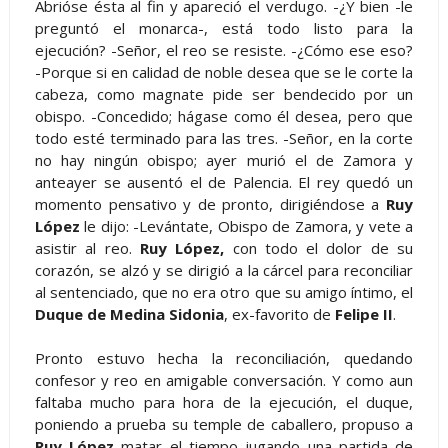
Abrióse ésta al fin y apareció el verdugo. -¿Y bien -le
preguntó el monarca-, está todo listo para la
ejecución? -Señor, el reo se resiste. -¿Cómo ese eso?
-Porque si en calidad de noble desea que se le corte la
cabeza, como magnate pide ser bendecido por un
obispo. -Concedido; hágase como él desea, pero que
todo esté terminado para las tres. -Señor, en la corte
no hay ningún obispo; ayer murió el de Zamora y
anteayer se ausentó el de Palencia. El rey quedó un
momento pensativo y de pronto, dirigiéndose a
Ruy
López
le dijo: -Levántate, Obispo de Zamora, y vete a
asistir al reo.
Ruy López,
con todo el dolor de su
corazón, se alzó y se dirigió a la cárcel para reconciliar
al sentenciado, que no era otro que su amigo íntimo, el
Duque de Medina Sidonia
, ex-favorito de
Felipe II
.
Pronto estuvo hecha la reconciliación, quedando
confesor y reo en amigable conversación. Y como aun
faltaba mucho para hora de la ejecución, el duque,
poniendo a prueba su temple de caballero, propuso a
Ruy López
matar el tiempo jugando una partida de