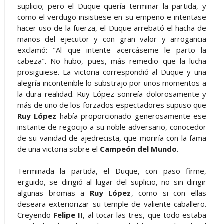
suplicio; pero el Duque quería terminar la partida, y
como el verdugo insistiese en su empeño e intentase
hacer uso de la fuerza, el Duque arrebató el hacha de
manos del ejecutor y con gran valor y arrogancia
exclamó: "Al que intente acercáseme le parto la
cabeza". No hubo, pues, más remedio que la lucha
prosiguiese. La victoria correspondió al Duque y una
alegría incontenible lo substrajo por unos momentos a
la dura realidad. Ruy López sonreía dolorosamente y
más de uno de los forzados espectadores supuso que
Ruy López
había proporcionado generosamente ese
instante de regocijo a su noble adversario, conocedor
de su vanidad de ajedrecista, que moriría con la fama
de una victoria sobre el
Campeón del Mundo
.
Terminada la partida, el Duque, con paso firme,
erguido, se dirigió al lugar del suplicio, no sin dirigir
algunas bromas a
Ruy López
, como si con ellas
deseara exteriorizar su temple de valiente caballero.
Creyendo
Felipe II
, al tocar las tres, que todo estaba