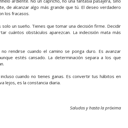
helo ardiente. No un capricho, no una fantasía pasajera, sino
rte, de alcanzar algo más grande que tú. El deseo verdadero
on los fracasos.
es solo un sueño. Tienes que tomar una decisión firme. Decidir
rtar cuántos obstáculos aparezcan. La indecisión mata más
ca no rendirse cuando el camino se ponga duro. Es avanzar
aunque estés cansado. La determinación separa a los que
n.
 incluso cuando no tienes ganas. Es convertir tus hábitos en
a lejos, es la constancia diaria.
Saludos y hasta la próxima