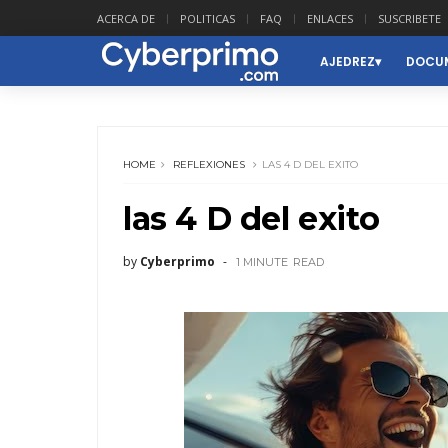
ACERCA DE
POLITICAS
FAQ
ENLACES
SUSCRIBETE
AJEDREZ
DOCUM
HOME
REFLEXIONES
LAS 4 D DEL EXITO
las 4 D del exito
by
Cyberprimo
1 MINUTE
READ