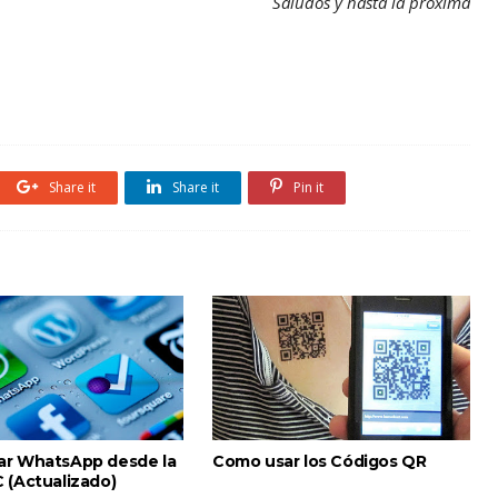
Saludos y hasta la próxima
Share it
Share it
Pin it
r WhatsApp desde la
Como usar los Códigos QR
 (Actualizado)