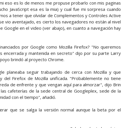
i eso es lo de menos me propuse probarlo con mis paginas
ho JavaScript esa es la mia) y cual fue mi sorpresa cuando
vamos a tener que olvidar de Complementos y Controles Active
se vio aventajado, es cierto los navegadores no están al nivel
de Google en el video (ver abajo), en cuanto a navegación hay
inanciados por Google como Mozilla Firefox? "No queremos
es encerrada y mantenida en secreto" dijo por su parte Larry
apoyo brindó al proyecto Chrome.
gle planeaba seguir trabajando de cerca con Mozilla y que
 del Firefox de Mozilla unificada. "Probablemente no tiene
ereda de enfrente y que vengan aquí para almorzar", dijo Brin
 las cafeterías de la sede central de Googleplex, sede de la
idad con el tiempo", añadió.
rar que se salga la versión normal aunque la beta por el