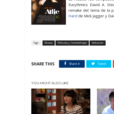
Eurythmics David A. Ste
remake del tema de la pe
Hard
de Mick Jagger y Dav
Tags :
Musica
Peliculas y Cortometrajes
Seduccion
SHARE THIS
Share it
Tweet
YOU MIGHT ALSO LIKE