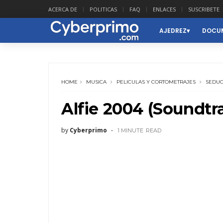
ACERCA DE
POLITICAS
FAQ
ENLACES
SUSCRIBETE
AJEDREZ
DOCUM
HOME
MUSICA
PELICULAS Y CORTOMETRAJES
SEDUC
Alfie 2004 (Soundtr
by
Cyberprimo
1 MINUTE
READ