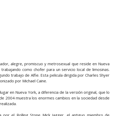
ntador, alegre, promiscuo y metrosexual que reside en Nueva
ta trabajando como chofer para un servicio local de limosinas.
ndo trabajo de Alfie. Esta pelicula dirigida por Charles Shyer
onizado por Michael Caine.
gar en Nueva York, a diferencia de la versión original, que lo
e de 2004 muestra los enormes cambios en la sociedad desde
 realizada.
 por el Rolling Stone Mick Jagger, el antiguo miembro de