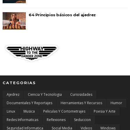
64 Principios básicos del ajedrez
CATEGORIAS
Ajedrez
Ciencia Y Tecnologia
Curiosidades
Documentales Y Reportajes
Herramientas Y Recursos
Humor
Linux
Musica
Peliculas Y Cortometrajes
Poesia Y Arte
Redes Informaticas
Reflexiones
Seduccion
Seguridad Informatica
Social Media
Videos
Windows