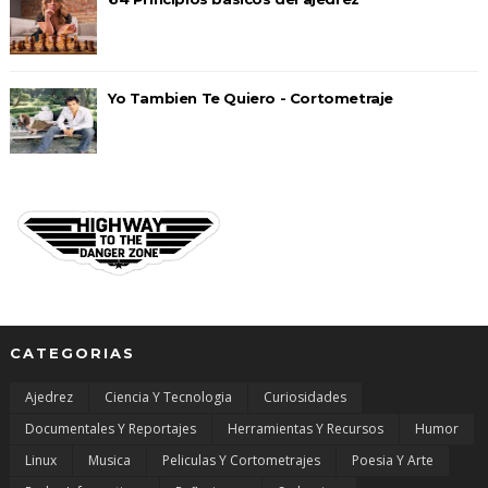
Yo Tambien Te Quiero - Cortometraje
CATEGORIAS
Ajedrez
Ciencia Y Tecnologia
Curiosidades
Documentales Y Reportajes
Herramientas Y Recursos
Humor
Linux
Musica
Peliculas Y Cortometrajes
Poesia Y Arte